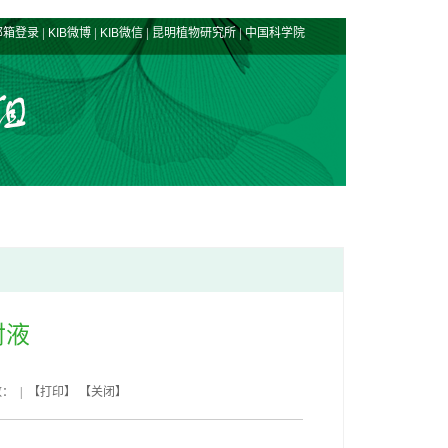
|
|
|
|
邮箱登录
KIB微博
KIB微信
昆明植物研究所
中国科学院
射液
数： | 【
打印
】 【
关闭
】