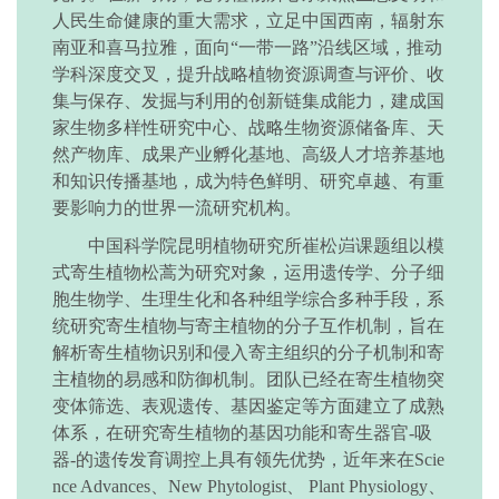
人民生命健康的重大需求，立足中国西南，辐射东
南亚和喜马拉雅，面向
“一带一路”沿线区域，推动
学科深度交叉，提升战略植物资源调查与评价、收
集与保存、发掘与利用的创新链集成能力，建成国
家生物多样性研究中心、战略生物资源储备库、天
然产物库、成果产业孵化基地、高级人才培养基地
和知识传播基地，成为特色鲜明、研究卓越、有重
要影响力的世界一流研究机构。
中国科学院昆明植物研究所崔松岿课题组以模
式寄生植物松蒿为研究对象，运用遗传学、分子细
胞生物学、生理生化和各种组学综合多种手段，系
统研究寄生植物与寄主植物的分子互作机制，旨在
解析寄生植物识别和侵入寄主组织的分子机制和寄
主植物的易感和防御机制。团队已经在寄生植物突
变体筛选、表观遗传、基因鉴定等方面建立了成熟
体系，在研究寄生植物的基因功能和寄生器官
-吸
器-的遗传发育调控上具有领先优势，近年来在Scie
nce Advances、New Phytologist、 Plant Physiology、