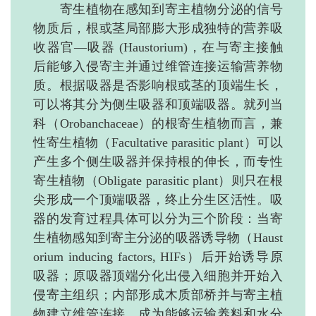
寄生植物在感知到寄主植物分泌的信号
物质后，根或茎局部膨大形成独特的营养吸
收器官—吸器
(Haustorium)
，在与寄主接触
后能够入侵寄主并通过维管连接运输营养物
质。根据吸器是否影响根或茎的顶端生长，
可以将其分为侧生吸器和顶端吸器。就列当
科
（
Orobanchaceae）
的根寄生植物而言，兼
性寄生植物（Facultative
parasitic plant
）可以
产生多个侧生吸器并保持根的伸长，而专性
寄生植物（Obligate parasiti
c plant
）则只在根
尖形成一个顶端吸器，终止分生区活性。吸
器的发育过程具体可以分为三个阶段：当寄
生植物感知到寄主分泌的吸器诱导物（
H
au
st
orium inducing factors
,
HIFs）后开始诱导原
吸器；原吸器顶端分化出侵入细胞并开始入
侵寄主组织；内部形成木质部桥并与寄主植
物建立维管连接，成为能够运输养料和水分