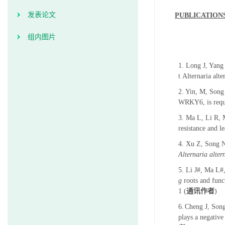
发表论文
PUBLICATION
组内图片
1. Long J, Yang
t Alternaria alt
2. Yin, M, Song
WRKY6, is requi
3. Ma L, Li R,
resistance and l
4. Xu Z, Song 
Alternaria alter
5.
Li J
#
, Ma L#
g
roots and funct
1 (
通讯作者
)
6.
Cheng J, Son
plays a negative