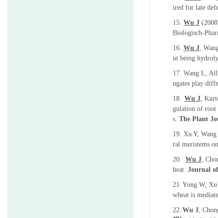
ired for late de
15.
Wu J
(2008)
Biologisch-Phar
16.
Wu J
, Wang
ut being hydrol
17. Wang L, Al
ugates play diff
18.
Wu J
, Kur
gulation of root
s.
The Plant Jo
19.
Xu Y, Wang 
ral meristems o
20.
Wu J
, Cho
heat.
Journal of
21.
Yong W, Xu
wheat is mediat
22.
Wu J
, Chon