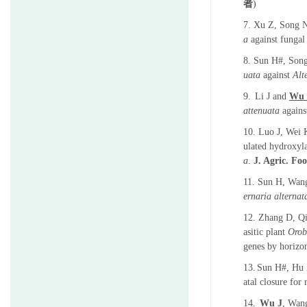
者
)
7. Xu Z, Song 
a
against funga
8. Sun H#
,
Song
uata
against
Alt
9.
Li J and
Wu 
attenuata
again
10. Luo J, Wei
ulated hydroxyl
a
.
J. Agric. Fo
11. Sun H, Wan
ernaria alternat
12. Zhang D, Qi
asitic plant
Orob
genes by horizon
13.
Sun H#, Hu 
atal closure for
14.
Wu J
, Wan