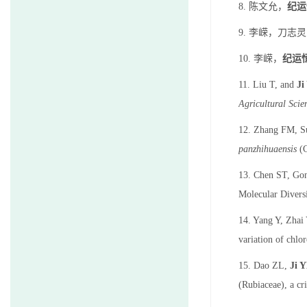
8. 陈文允，
纪运
9. 李嵘，刀志
10. 李嵘，
纪运
11. Liu T, and
Ji
Agricultural Scie
12. Zhang FM, S
panzhihuaensis
(C
13. Chen ST, Gon
Molecular Divers
14. Yang Y, Zha
variation of chlo
15. Dao ZL,
Ji 
(Rubiaceae), a cri