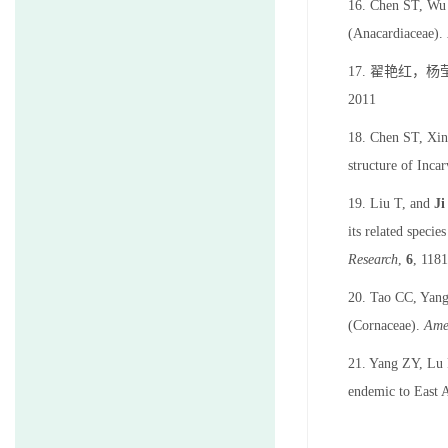
16. Chen ST, W
(Anacardiaceae).
17. 翟艳红，
2011
18. Chen ST, Xing
structure of Inca
19. Liu T, and
Ji
its related speci
Research
,
6
, 118
20. Tao CC, Yan
(Cornaceae).
Ame
21. Yang ZY, Lu
endemic to East 