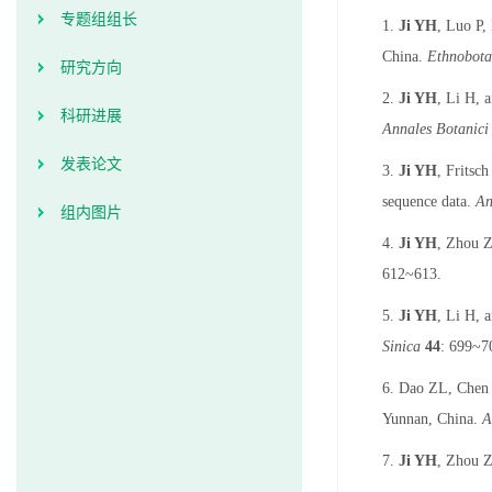
专题组组长
1.
Ji YH
, Luo P,
China.
Ethnobota
研究方向
2.
Ji YH
, Li H, 
科研进展
Annales Botanici
发表论文
3.
Ji YH
, Fritsc
sequence data.
An
组内图片
4.
Ji YH
, Zhou 
612~613.
5.
Ji YH
, Li H, 
Sinica
44
: 699~7
6. Dao ZL, Chen
Yunnan, China.
Ac
7.
Ji YH
, Zhou Z