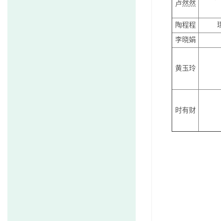
卢然然
陶程程
李晓娟
黄玉玲
时有财