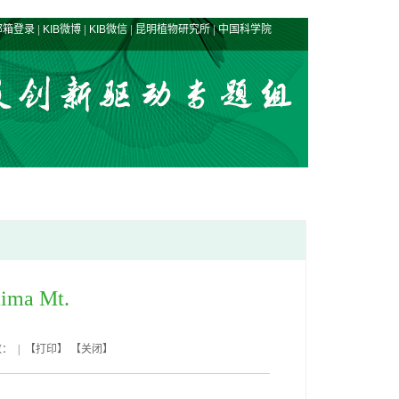
|
|
|
|
邮箱登录
KIB微博
KIB微信
昆明植物研究所
中国科学院
aima Mt.
数： | 【
打印
】 【
关闭
】