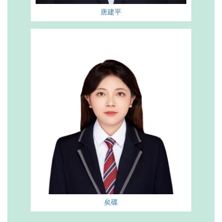
唐建平
矣碟