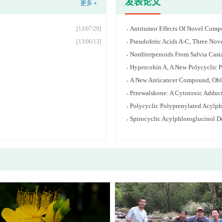
发表论文
更多 +
Antitumor Effects Of Novel Compo
[13/07/29]
Pseudoferic Acids A-C, Three Nove
[13/06/13]
Norditerpenoids From Salvia Casta
Hypercohin A, A New Polycyclic P
A New Anticancer Compound, Oblon
Przewalskone: A Cytotoxic Adduct
Polycyclic Polyprenylated Acylph
Spirocyclic Acylphloroglucinol D