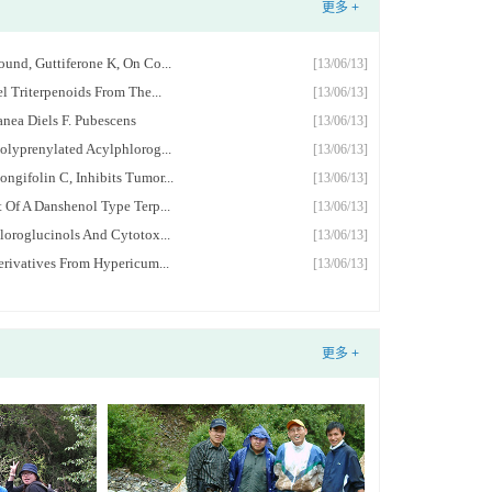
更多 +
und, Guttiferone K, On Co...
[13/06/13]
l Triterpenoids From The...
[13/06/13]
nea Diels F. Pubescens
[13/06/13]
olyprenylated Acylphlorog...
[13/06/13]
gifolin C, Inhibits Tumor...
[13/06/13]
 Of A Danshenol Type Terp...
[13/06/13]
loroglucinols And Cytotox...
[13/06/13]
erivatives From Hypericum...
[13/06/13]
更多 +