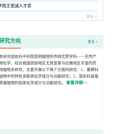
科学院王宽诚人才奖
更多>>
研究方向
更多 +
本研究组依托中科院昆明植物所传统优势学科——天然产
物化学，结合我国西部地区尤其是喜马拉雅地区丰富的药
用植物多样性，主要开展以下两个方面的研究：1、藤黄科
植物中的特色多酚类化学成分与功能研究；2、唇形科鼠尾
草属植物的萜类化学成分与功能研究。
查看详细>>