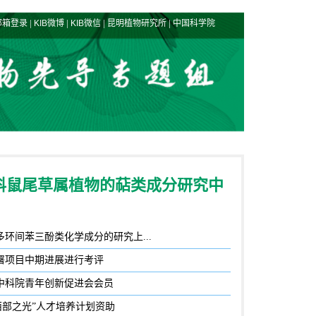
|
|
|
|
邮箱登录
KIB微博
KIB微信
昆明植物研究所
中国科学院
科鼠尾草属植物的萜类成分研究中
环间苯三酚类化学成分的研究上...
署项目中期进展进行考评
度中科院青年创新促进会会员
“西部之光”人才培养计划资助