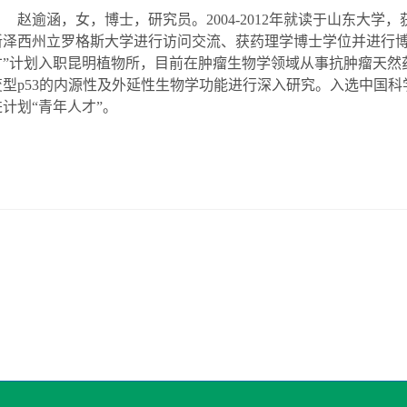
赵逾涵，女，博士，研究员。
2
004-
2
012
年就读于山东大学，
新泽西州立罗格斯大学进行访问交流、获药理学博士学位并进行
才”计划入职昆明植物所，目前在肿瘤生物学领域
从事抗肿瘤天然
变型p53的内源性及外延性生物学功能进行深入研究
。入选中国科
进计划“青年人才”。