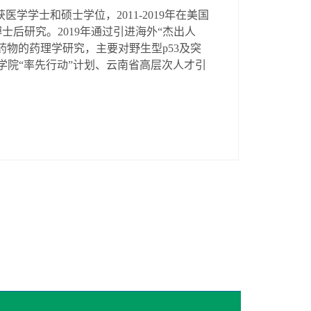
获医学学士和硕士学位，
2
011
-
2019
年在美国
博士后研究。
2
019
年通过引进海外
“杰出人
药物的
药理学
研究
，主要对野生型
p
53及突
学院
“率先行动”计划、云南省高层次人才引