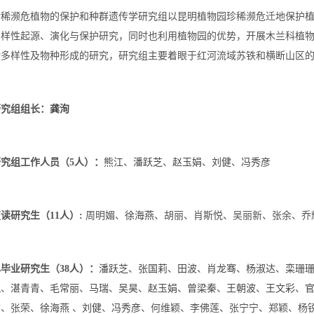
珍稀濒危植物的保护和种群遗传学研究组以昆明植物园珍稀濒危迁地保护
多样性起源、演化与保护研究，同时也利用植物园的优势，开展木兰科植
物多样性及物种形成的研究，研究组主要着眼于红河流域苏铁和横断山区
研究组组长：
龚洵
研究组工作人员（5人）：
熊江
、
潘跃芝
、
赵玉娟
、
刘健
、
冯秀彦
读研究生（11人）:
周明媚、
徐海燕
、胡丽、肖斯悦、吴丽新、张余、乔
毕业研究生（38人）：
潘跃芝
、
张国莉
、
田波
、
肖龙骞
、
杨淑达
、
栾珊
凤
、
湛青青
、
毛常丽
、
马瑞
、
吴昊
、
赵玉娟
、
曾梁秦
、
王朝波
、
王文彩
、
君
、张荣、
徐海燕
、
刘健
、
冯秀彦
、何维颖、李佛莲、张宁宁、郑颖、杨