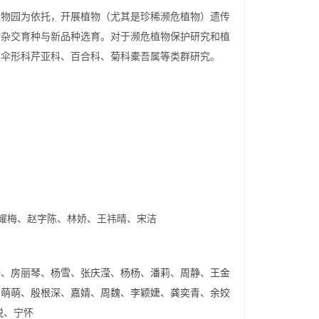
植物园为依托，开展植物（尤其是珍稀濒危植物）遗传
物杂交育种与新品种选育。对于濒危植物保护研究和植
的伞形科芹亚科、百合科、菊科橐吾属等类群研究。
耀梅、赵字陈、林娇、王祎晴、宋洁
珊
、
房丽琴
、
杨雪
、
张庆滢
、
杨杨
、
潘莉
、
周静
、
王金
官萌萌
、
殷根深
、
嘉婧
、
周魏
、
李颖婕
、
龚奕青
、
余姣
锐、宁怀