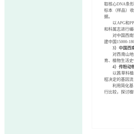
取核心DNA条
标本（样品）收
据。
以APG和PP
和科属志进行编
对中国西南野生
建中国15000
3）中国西
对西南山地被
育、植物生活史
4）传粉动
以茜草科植物
程决定的基因流
利用简化基因
行比较，探讨植