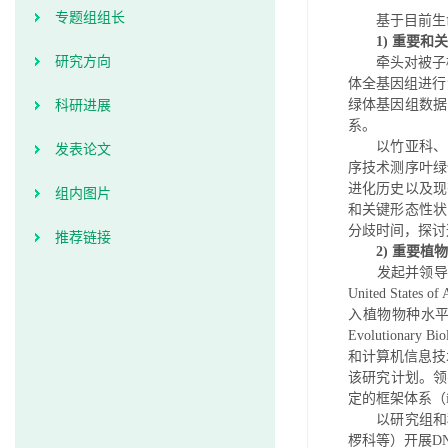
专题组组长
基于目前生命
1) 重要和
研究方向
牵头对被子植物
体全基因组进行
绿体基因组数据
科研进展
系。
以竹亚科、山
发表论文
序技术测序叶绿
进化历史以及现
组内图片
和关键形态性状
分歧时间，探讨
推荐链接
2) 重要植
发起并领导了中国植物
United Stat
入植物物种水平
Evolution
和计算机信息技术等
该研究计划。领
定的框架体系（iFlo
以研究组和种
椤科等）开展D