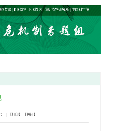
|
|
|
|
邮箱登录
KIB微博
KIB微信
昆明植物研究所
中国科学院
现
数： | 【
打印
】 【
关闭
】