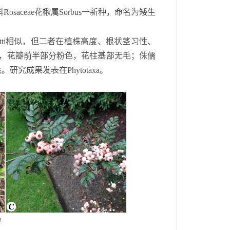
科
Rosaceae
花楸属
Sorbus
一新种，命名为矮生
ti
相似，但二者在植株高度、根状茎习性、
，花瓣前半部分粉色，花柱基部无毛；侏儒
毛。研究成果发表在
Phytotaxa
。
a