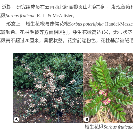
近期，研究组成员在云南西北部高黎贡山考察期间，发现蔷薇
花楸
Sorbus fruticula
R. Li & McAllister。
形态上，矮生花楸与侏儒花楸
Sorbus poteriifolia
Handel-Mazzet
花瓣颜色、花柱毛被等方面相区别。矮生花楸高达
1
米，无根状茎
花楸高不超过
20
厘米，具根状茎，花瓣前端粉色，花柱基部被绒
矮生花楸
Sorbus fruticul