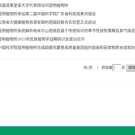
泰国清莱皇家大学代表团访问昆明植物所
昆明植物所参加第二届中国科学院广东省科技成果对接会
云南省大健康植物资源发掘利用国际联合实验室正式启动
昆明植物所系统解析帕米尔山地居民基于传统知识的季节性放牧策略及其气候适
昆明植物所2023年民族植物学战略研讨会成功召开
中国科学院昆明植物所完成勐腊毛麝香高质量基因组的组装和萜类物质合成相关
共1页
1
转到第
页