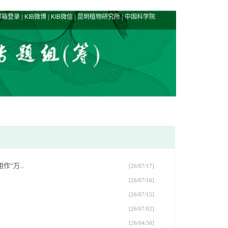
|
|
|
|
邮箱登录
KIB微博
KIB微信
昆明植物研究所
中国科学院
“万...
[26/07/17]
[26/07/16]
[26/07/15]
[26/07/02]
[26/04/30]