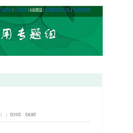
|
|
|
|
邮箱登录
KIB微博
KIB微信
昆明植物研究所
中国科学院
数： | 【
打印
】 【
关闭
】