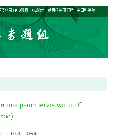
|
|
|
|
邮箱登录
KIB微博
KIB微信
昆明植物研究所
中国科学院
cinia paucinervis within G.
ceae)
数： | 【
打印
】 【
关闭
】