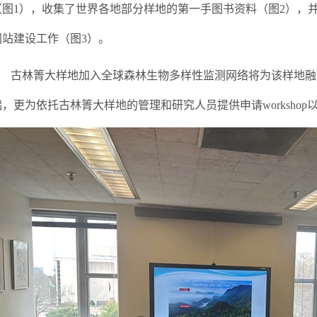
（图
1
），
收集了世界各地部分样地的第一手图书资料
（图
2
）
，
网站建设工作（图
3
）。
古林箐大样地加入全球森林生物多样性监测网络将为该样地融
础，更为依托古林箐大样地的管理和研究人员提供
申请
workshop