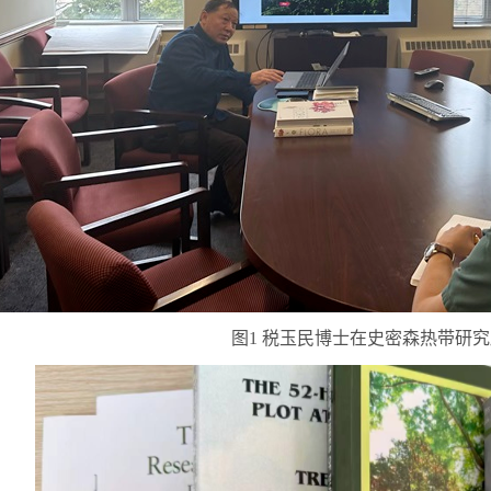
图
1
税玉民博士在史密森热带研究