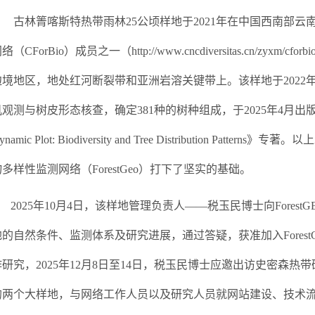
古林箐喀斯特热带雨林
25
公顷样地
于
2021
年在中国西南部云
网络（
CForBio
）成员之一（
http://www.cncdiversitas.cn/zyxm/cforbio
边境地区，地处红河断裂带和亚洲岩溶关键带上。该样地于
2022
机观测与树皮形态核查，确定
381
种的树种组成，于
2025
年
4
月出
namic Plot: Biodiversity and Tree Distribution Patterns
》专著。以上
物多样性监测网络（
ForestGeo
）打下了坚实的基础。
2025
年
10
月
4
日，该样地管理负责人——税玉民博士向
ForestG
地的自然条件、监测体系及研究进展，通过答疑，获准加入
Fores
作研究，
2025
年
12
月
8
日至
14
日，税玉民博士应邀出访
史密森热带
的两个大样地，与网络工作人员以及
研究人员就网站建设、技术