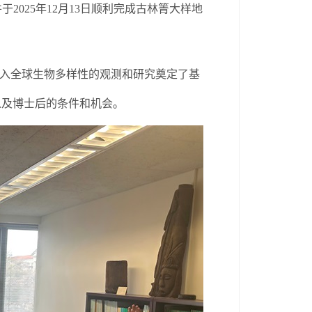
并
于
2025
年
12
月
13
日顺利完成古林箐大
样地
入全球生物多样性的观测和研究奠定了基
以及博士后的条件和机会。