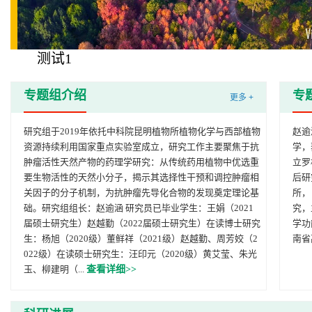
测试1
专题组介绍
专
更多 +
研究组于2019年依托中科院昆明植物所植物化学与西部植物
赵逾
资源持续利用国家重点实验室成立，研究工作主要聚焦于抗
学，
肿瘤活性天然产物的药理学研究：从传统药用植物中优选重
立罗
要生物活性的天然小分子，揭示其选择性干预和调控肿瘤相
后研
关因子的分子机制，为抗肿瘤先导化合物的发现奠定理论基
所，
础。研究组组长：赵逾涵 研究员已毕业学生：王娟（2021
究，
届硕士研究生）赵越勤（2022届硕士研究生）在读博士研究
学功
生：杨旭（2020级）董鲜祥（2021级）赵越勤、周芳姣（2
南省
022级）在读硕士研究生：汪印元（2020级）黄艾莹、朱光
玉、柳建明（...
查看详细>>